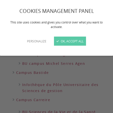
Emprunter
COOKIES MANAGEMENT PANEL
Réserver et retirer des documents
Boîtes de retour
This site uses cookies and gives you control over what you want to
activate.
Bibliothèques
PERSONALIZE
OK, ACCEPT ALL
Campus Agen
BU campus du Pin Agen
BU campus Michel Serres Agen
Campus Bastide
Infothèque du Pôle Universitaire des
Sciences de gestion
Campus Carreire
BU Sciences de la Vie et de la Santé