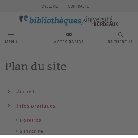
DYSLEXIE
CONTRASTE
MENU
ACCÈS RAPIDE
RECHERCHE
Plan du site
Accueil
Infos pratiques
Horaires
S'inscrire