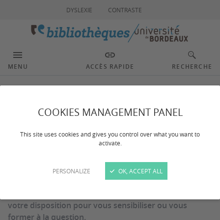
DYSLEXIE
CONTRASTE
MENU
ACCÈS RAPIDE
RECHERCHE
Développer sa pratique
COOKIES MANAGEMENT PANEL
en science ouverte
This site uses cookies and gives you control over what you want to
activate.
PERSONALIZE
OK, ACCEPT ALL
Diverses ressources sur la science ouverte sont à
votre disposition pour vous sensibiliser ou vous
former à la question.