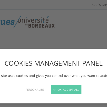
ACCÈS RAP
bliothèques
COOKIES MANAGEMENT PANEL
 site uses cookies and gives you control over what you want to acti
ibles librement, les bibliothèques couvrent l'ensemb
PERSONALIZE
OK, ACCEPT ALL
ersité de Bordeaux et sont présentes sur tous les ca
ntaires et les informations pratiques de chaque bi