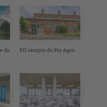
re du
BU campus du Pin Agen