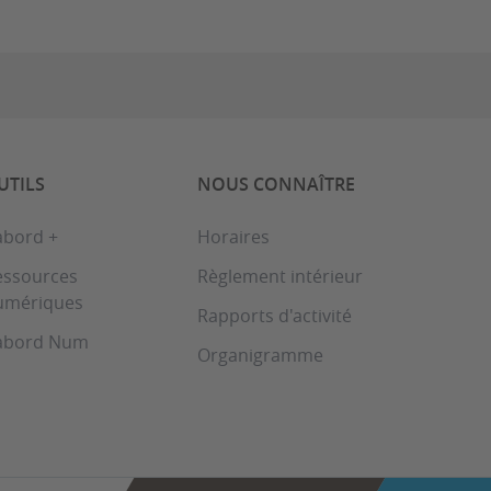
UTILS
NOUS CONNAÎTRE
abord +
Horaires
essources
Règlement intérieur
umériques
Rapports d'activité
abord Num
Organigramme