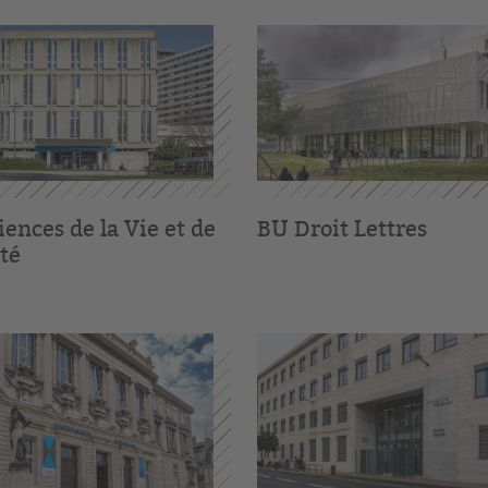
ences de la Vie et de
BU Droit Lettres
té