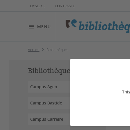
DYSLEXIE
CONTRASTE
MENU
Accueil
Bibliothèques
Bi
Bibliothèques
Campus Agen
This
Campus Bastide
Access
l'univ
docume
Campus Carreire