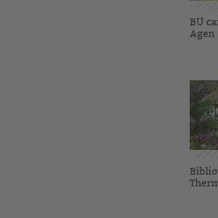
BU ca
Agen
Biblio
Ther