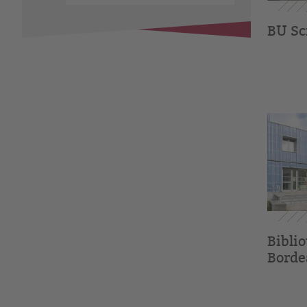
BU Sc
Biblio
Borde