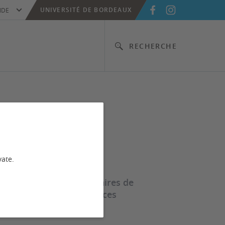
UNIVERSITÉ DE BORDEAUX
IDE
RECHERCHE
vate.
le des champs disciplinaires de
mpus. Consultez les services
bliothèque.