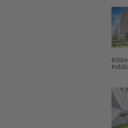
Bibli
Public