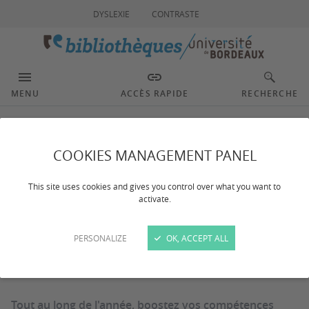
DYSLEXIE
CONTRASTE
MENU
ACCÈS RAPIDE
RECHERCHE
Améliorer ses
COOKIES MANAGEMENT PANEL
compétences
This site uses cookies and gives you control over what you want to
activate.
numériques
PERSONALIZE
OK, ACCEPT ALL
Dernière mise à jour :
le 08/07/2026
Tout au long de l'année, boostez vos compétences