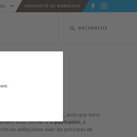
UNIVERSITÉ DE BORDEAUX
IDE
RECHERCHE
ants
vate.
 de recherche documentaire, ainsi que dans
lement vous former à la
publication
, à
che en adéquation avec les principes de