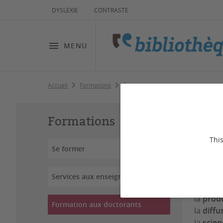
DYSLEXIE
CONTRASTE
MENU
Accueil
Formations
Formation aux doctorants
Fo
Formations
This
Se former
Dernière
Services aux enseignants
Les bib
la
produ
Formation aux doctorants
la
diffu
la
scien