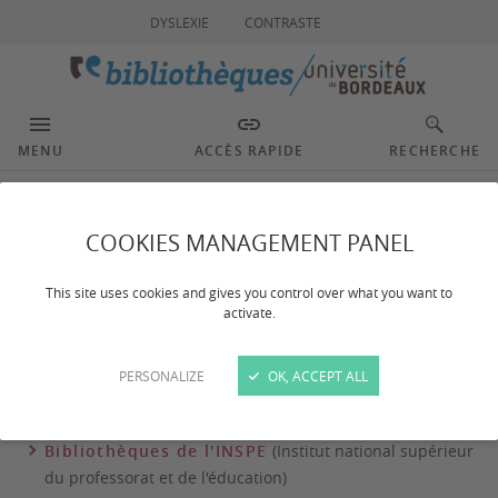
DYSLEXIE
CONTRASTE
MENU
ACCÈS RAPIDE
RECHERCHE
Les autres bibliothèques
COOKIES MANAGEMENT PANEL
This site uses cookies and gives you control over what you want to
activate.
Dernière mise à jour :
le 23/02/2026
PERSONALIZE
OK, ACCEPT ALL
Retrouvez les services et informations pratiques des autres
bibliothèques sur leur site :
Bibliothèques de l'INSPE
(Institut national supérieur
du professorat et de l'éducation)