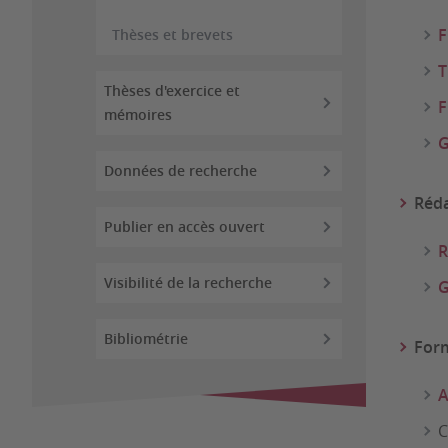
F
Thèses et brevets
T
Thèses d'exercice et
F
mémoires
Données de recherche
Réda
Publier en accès ouvert
R
Visibilité de la recherche
G
Bibliométrie
Form
A
C