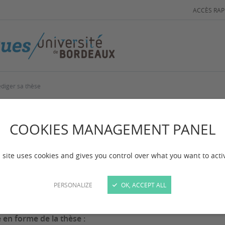
ACCÈS RAP
diger sa thèse
diger sa thèse
COOKIES MANAGEMENT PANEL
 mise à jour :
le 03/06/2026
 site uses cookies and gives you control over what you want to acti
tez les règles de rédaction, de structuration et de m
PERSONALIZE
OK, ACCEPT ALL
 en forme de la thèse :