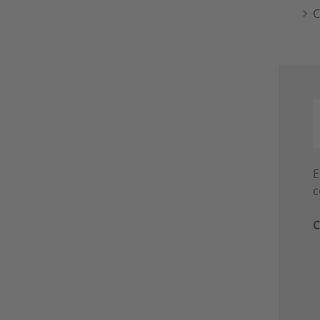
C
E
c
C