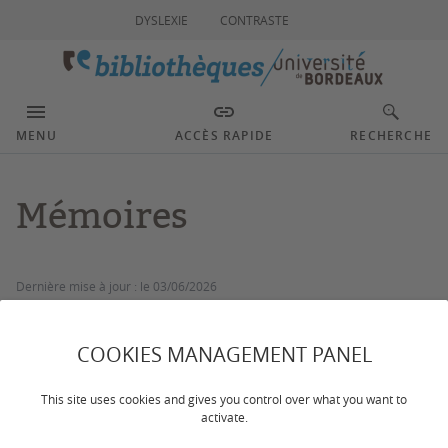
DYSLEXIE
CONTRASTE
MENU
ACCÈS RAPIDE
RECHERCHE
Mémoires
Dernière mise à jour :
le 03/06/2026
Rédigez, déposez et diffusez votre mémoire avec les
COOKIES MANAGEMENT PANEL
bibliothèques universitaires.
This site uses cookies and gives you control over what you want to
activate.
L'université met en œuvre le dépôt numérique et la diffusion