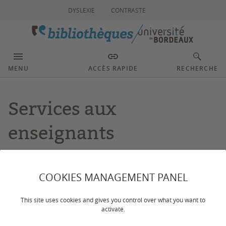
DYSLEXIE
CONTRASTE
MENU
ACCÈS RAPIDE
RECHERCHE
Services aux
enseignants
Dernière mise à jour :
le 25/02/2026
COOKIES MANAGEMENT PANEL
Les professionnels des bibliothèques dispensent des
This site uses cookies and gives you control over what you want to
activate.
formations à la recherche documentaire intégrées dans les
cursus
, quels que soient le cursus et le niveau d’étude. Ces