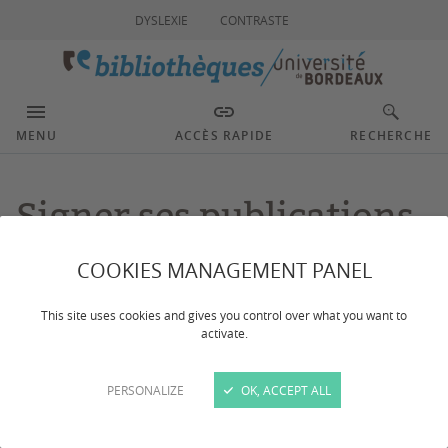
DYSLEXIE
CONTRASTE
MENU
ACCÈS RAPIDE
RECHERCHE
Signer ses publications
COOKIES MANAGEMENT PANEL
Dernière mise à jour :
le 26/02/2026
This site uses cookies and gives you control over what you want to
activate.
Deux outils sont à votre disposition pour respecter les règles
de signature :
PERSONALIZE
OK, ACCEPT ALL
Le
générateur de signature des publications
scientifiques
, à partir d’un nom de laboratoire, de son