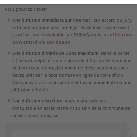
Vous pourrez choisir :
Une diffusion immédiate sur Internet :
sur accord du jury,
la bonne pratique pour protéger et valoriser votre travail.
La thèse sera consultable sur DUMAS, dans la
collection
université de Bordeaux
.
Une diffusion différée de 2 ans maximum
. Dans la partie
« Choix du dépôt et autorisation de diffusion de l’auteur »
du bordereau d’enregistrement de thèse soutenue, vous
devez préciser la date de mise en ligne de votre choix.
Vous pouvez ainsi choisir une diffusion immédiate ou une
diffusion différée.
U
ne diffusion restreinte
. Votre manuscrit sera
consultable en accès restreint au sein de la communauté
universitaire française.