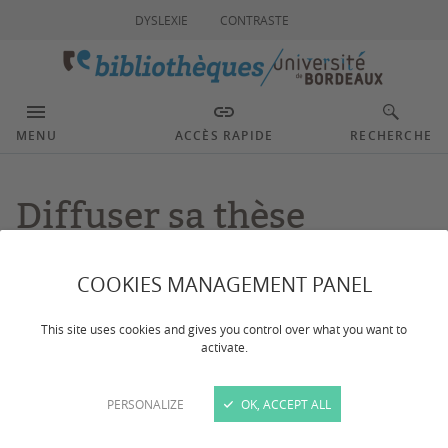
DYSLEXIE
CONTRASTE
MENU
ACCÈS RAPIDE
RECHERCHE
Diffuser sa thèse
d'exercice
COOKIES MANAGEMENT PANEL
This site uses cookies and gives you control over what you want to
Dernière mise à jour :
le 26/02/2026
activate.
Consultez les options de diffusion de votre thèse
PERSONALIZE
OK, ACCEPT ALL
d'exercice.