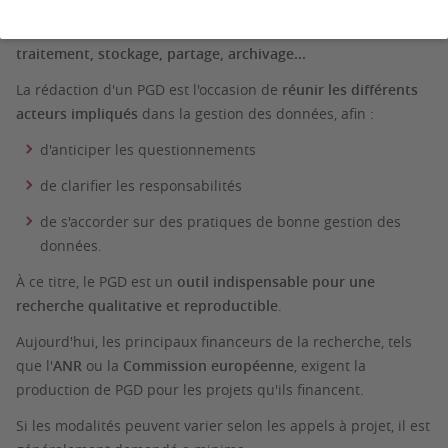
données de recherche sont gérées tout au long de leur cycle
de vie :
collecte (ou réutilisation), documentation,
traitement, stockage, partage, archivage...
La rédaction d'un PGD est l'occasion de
réunir les différents
acteurs impliqués
dans la gestion des données, afin :
d'anticiper les questionnements
de clarifier les responsabilités
de s'accorder sur des pratiques de bonne gestion des
données.
À ce titre, le PGD est un
outil indispensable pour une
recherche qualitative et reproductible
.
Aujourd'hui, les principaux financeurs de la recherche, tels
que l'
ANR
ou la
Commission européenne
, exigent la
production de PGD pour les projets qu'ils financent.
Si les modalités peuvent varier selon les appels à projet, il est