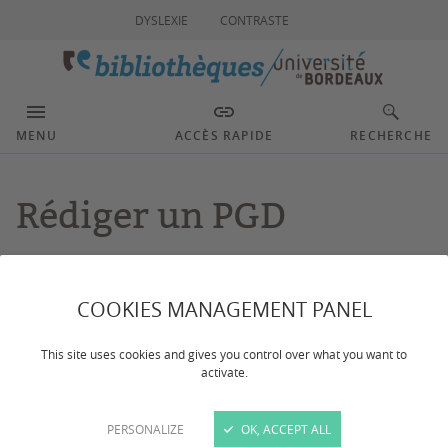
DYSLEXIE
CONTRASTE
MENU
ACCÈS RAPIDE
RECHERCHE
Rédiger un PGD
Dernière mise à jour :
le 16/03/2026
COOKIES MANAGEMENT PANEL
LE PGD DE PROJET
This site uses cookies and gives you control over what you want to
activate.
Le
plan de gestion des données (PGD)
est un document
synthétique et évolutif
qui décrit la manière dont les
PERSONALIZE
OK, ACCEPT ALL