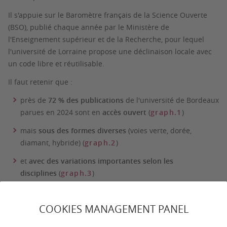
Il s'appuie sur le Baromètre français de la Science Ouverte
(BSO), publié chaque année par le Ministère de
l'Enseignement supérieur et de la Recherche, pour lequel
l'université de Lorraine propose une déclinaison locale avec
un code libre et réutilisable.
Il faut retenir que :
près de
72 % des publications
de l'université de Bordeaux
parues en 2024 sont en
accès ouvert
(
graph.1
)
mais
sous des formes diverses
(voies verte, dorée,
diamant, hybride) (
graph.2
)
et
avec des variations importantes selon les
disciplines
(
graph.3
)
comme pour
les politiques des éditeurs
(
graph.4
)
COOKIES MANAGEMENT PANEL