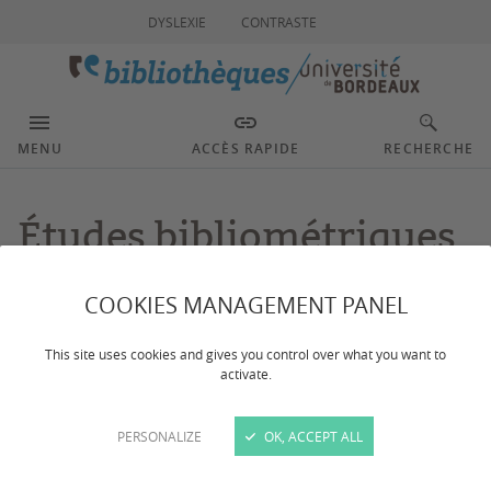
DYSLEXIE
CONTRASTE
MENU
ACCÈS RAPIDE
RECHERCHE
Études bibliométriques
COOKIES MANAGEMENT PANEL
Dernière mise à jour :
le 16/03/2026
This site uses cookies and gives you control over what you want to
activate.
Les bibliothèques peuvent vous fournir des analyses
bibliométriques sur demande pour mesurer votre activité
scientifique en se basant sur les publications scientifiques.
PERSONALIZE
OK, ACCEPT ALL
Elles sont fondées :