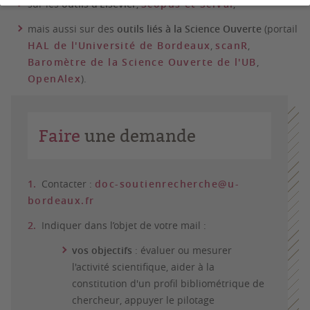
sur les
outils d’Elsevier
,
Scopus et SciVal
,
mais aussi sur des
outils liés à la Science Ouverte
(portail
HAL de l'Université de Bordeaux
,
scanR
,
Baromètre de la Science Ouverte de l'UB
,
OpenAlex
).
Faire
une demande
Contacter :
doc-soutienrecherche@u-
bordeaux.fr
Indiquer dans l’objet de votre mail :
vos objectifs
: évaluer ou mesurer
l'activité scientifique, aider à la
constitution d'un profil bibliométrique de
chercheur, appuyer le pilotage