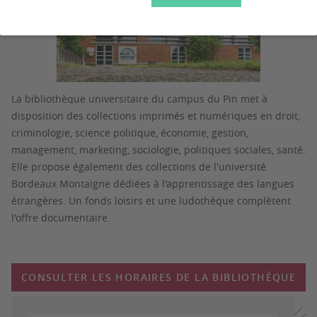
La bibliothèque universitaire du campus du Pin met à
disposition des collections imprimés et numériques en droit,
criminologie, science politique, économie, gestion,
management, marketing, sociologie, politiques sociales, santé.
Elle propose également des collections de l'université
Bordeaux Montaigne dédiées à l'apprentissage des langues
étrangères. Un fonds loisirs et une ludothèque complètent
l'offre documentaire.
CONSULTER LES HORAIRES DE LA BIBLIOTHÈQUE