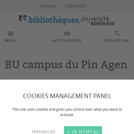
DYSLEXIE
CONTRASTE
MENU
ACCÈS RAPIDE
RECHERCHE
BU campus du Pin Agen
Dernière mise à jour :
le 27/04/2026
COOKIES MANAGEMENT PANEL
CONTACTS
This site uses cookies and gives you control over what you want to
activate.
PERSONALIZE
OK, ACCEPT ALL