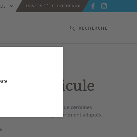
UNIVERSITÉ DE BORDEAUX
IDE
RECHERCHE
lance canicule
vate.
ortes chaleurs, les horaires de certaines
universitaires sont temporairement adaptés.
26