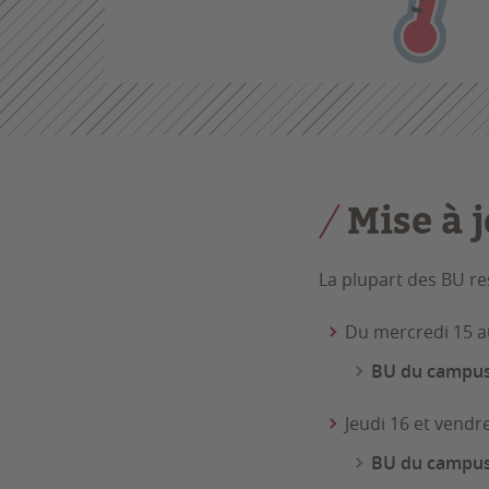
Mise à j
La plupart des BU re
Du mercredi 15 au 
BU du campus 
Jeudi 16 et vendred
BU du campus 