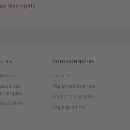
aux Métropôle
UTILS
NOUS CONNAÎTRE
abord +
Horaires
essources
Règlement intérieur
umériques
Rapports d'activité
abord Num
Organigramme