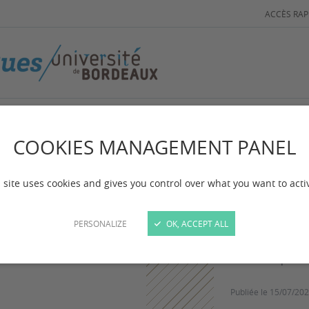
ACCÈS RAP
COOKIES MANAGEMENT PANEL
Horaires
Vigi
 site uses cookies and gives you control over what you want to acti
PERSONALIZE
OK, ACCEPT ALL
En raison des f
bibliothèques 
Publiée le
15/07/20